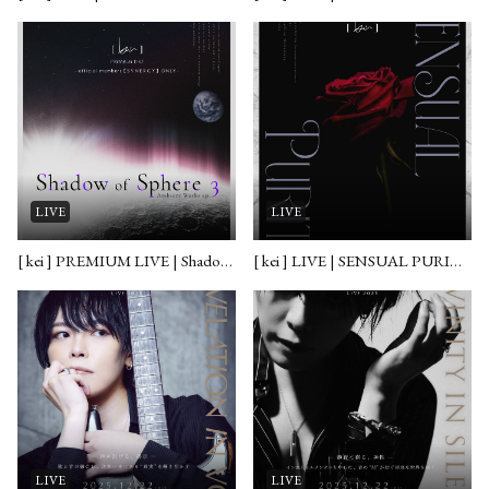
LIVE
LIVE
[ kei ] PREMIUM LIVE | Shadow of Sphere 2026.03.19
[ kei ] LIVE | SENSUAL PURITY 2026.03.18
LIVE
LIVE