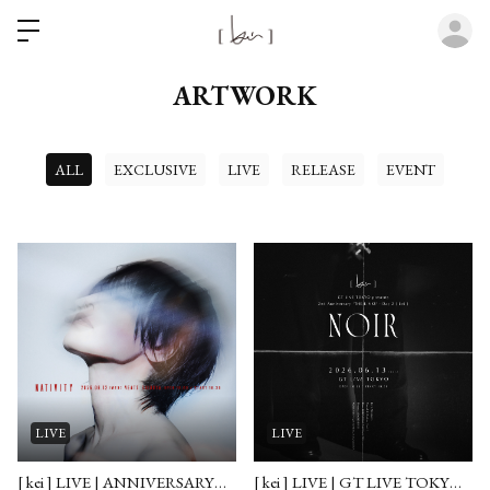
ロ
ARTWORK
ALL
EXCLUSIVE
LIVE
RELEASE
EVENT
LIVE
LIVE
[ kei ] LIVE | ANNIVERSARY「NATIVITY」 2026.08.12
[ kei ] LIVE | GT LIVE TOKYO presents 2nd Anniversary "THE LINKS"「NOIR」 2026.06.13