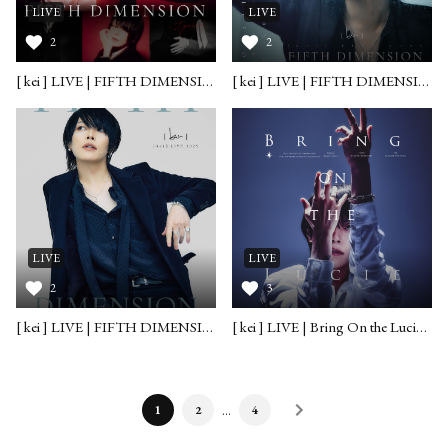
LIVE
LIVE
2
2
[ kei ] LIVE | FIFTH DIMENSION -Ignis- 2025.08.26【6/18振替公演】
[ kei ] LIVE | FIFTH DIMENSION -Aqua- 2025.05.21
LIVE
LIVE
2
3
[ kei ] LIVE | FIFTH DIMENSION -Air- 2025.04.03
[ kei ] LIVE | Bring On the Lucie 2024.12.26
…
1
2
4