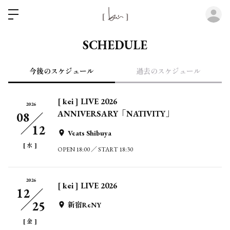
ロ
SCHEDULE
今後のスケジュール
過去のスケジュール
[ kei ] LIVE 2026
2026
ANNIVERSARY「NATIVITY」
08
12
Veats Shibuya
[
]
水
OPEN 18:00 ／ START 18:30
2026
[ kei ] LIVE 2026
12
25
新宿ReNY
[
]
金