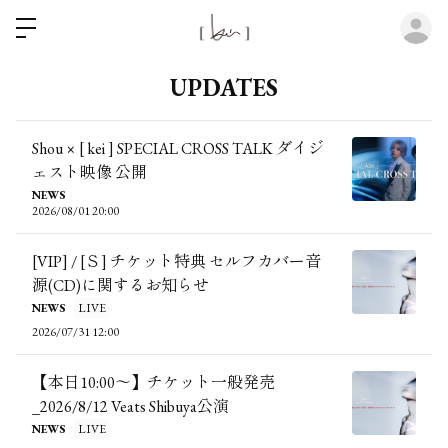
ロ
UPDATES
Shou × [ kei ] SPECIAL CROSS TALK ダイジ
ェスト映像 公開
NEWS
2026/08/01 20:00
[VIP] / [Ｓ] チケット特典 セルフカバー音
源(CD)に関するお知らせ
NEWS
LIVE
2026/07/31 12:00
【本日10:00～】チケット一般発売
_2026/8/12 Veats Shibuya公演
NEWS
LIVE