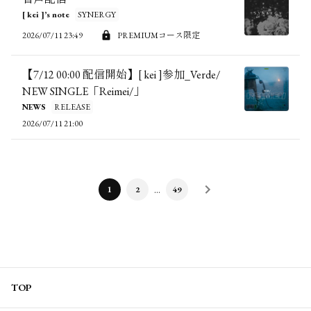
[ kei ]’s note
SYNERGY
2026/07/11 23:49
PREMIUMコース限定
【7/12 00:00 配信開始】[ kei ]参加_Verde/
NEW SINGLE「Reimei/」
NEWS
RELEASE
2026/07/11 21:00
…
1
2
49
TOP