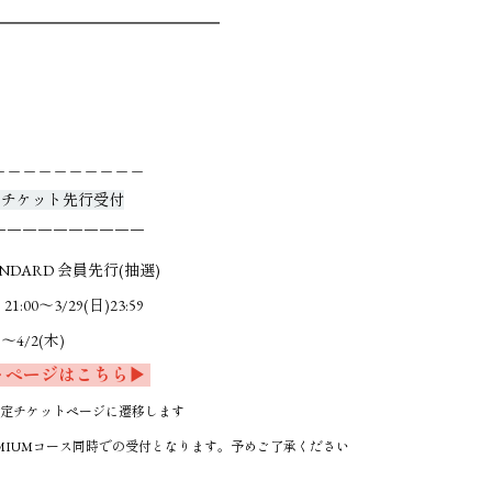
━━━━━━━━━━━━━
＿＿＿＿＿＿＿＿＿＿
Y】チケット先行受付
￣￣￣￣￣￣￣￣￣￣
ANDARD 会員先行(抽選)
1:00～3/29(日)23:59
〜4/2(木)
トページはこちら▶
定チケットページに遷移します
REMIUMコース同時での受付となります。予めご了承ください