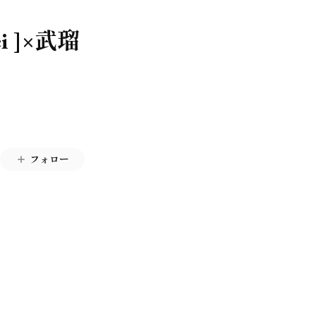
 ]×武瑠
フォロー