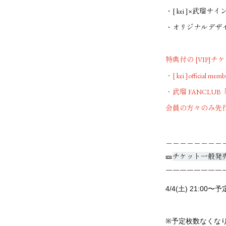
・[ kei ]×武瑠
・オリジナルデザ
特典付の [VIP]チ
・[ kei ]official me
・武瑠 FANCLUB「b.e.d
会員の方々のみ先
＿＿＿＿＿＿＿＿
🎫
チケット一般発
￣￣￣￣￣￣￣￣
4/4(
土
) 21:00
〜予
※
予定枚数なくな