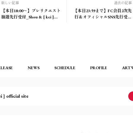
新しい記事
過去の記事
【本日18:00～】プレリクエスト
【本日23:59まで】FC会員2次先
抽選先行受付_Shou & [ kei ]
行＆オフィシャルSNS先行受付
Joint Show 2026/7/5 東京キネマ
_Shou & [ kei ] Joint Show
倶楽部
2026/7/5 東京キネマ倶楽部
ELEASE
NEWS
SCHEDULE
PROFILE
ART
i ] official site