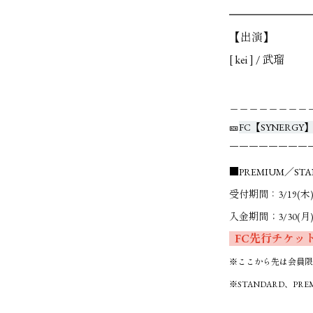
━━━━━━━
【出演】
[ kei ] / 武瑠
＿＿＿＿＿＿＿＿
🎫
FC【SYNERG
￣￣￣￣￣￣￣￣
■PREMIUM／ST
受付期間：3/19(木) 2
入金期間；3/30(月)
FC先行チケッ
※ここから先は会員限
※STANDARD、P