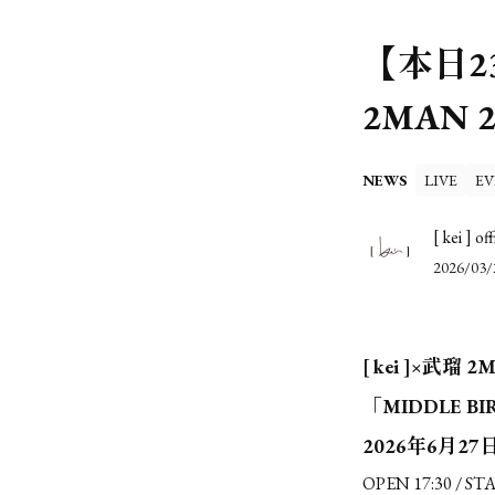
【本日23
2MAN 
NEWS
LIVE
EV
[ kei ] off
2026/03/
[ kei ]×武瑠 2
「MIDDLE BI
2026年6月2
OPEN 17:30 / STA