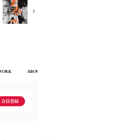
WORK
ABOUT【SYNERGY】
MEMBERS MENU
会員登録