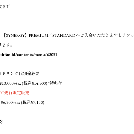
枚まで
SYNERGY】PREMIUM／STANDARD へご入会いただきますとチケ
けます。
l.bitfan.id/contents/menu/62031
ドリンク代別途必要
3,000+tax (税込¥14,300) *特典付
はFC先行限定販売
500+tax (税込¥7,150)
️