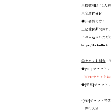
※枚数制限：1人3
※全席種受付
◉非会員の方：
上記受付期間内に、【
にお申込みいただ
https://kei-officia
◎チケット料金
※
◆[VIP] チケット：¥1
※VIPチケット
◆[通常]チケット：¥6,
*[VIP]チケット特典
・先行入場