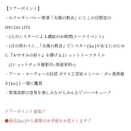
【ツアーポイント】
・ホテルサンバレー那須「太陽の教会」にてこの日限定の
SPECIAL LIVE
・2人のシスターによる講話のお時間(トークイベント)
・1日の終わりに…「太陽の教会」でシスター[ kei ]があなたのため
に『おやすみの祈り』を捧げる2ショットトークタイム
(2ショットチェキ撮影可<別途有料>)
・アール・ヌーヴォーの巨匠 ガラス工芸家エミール・ガレ美術館
を[ kei ]と一緒に鑑賞
・那須高原の空気を楽しみながらみんなでバーベキュー！
ツアーポイント追加！
●後日[ kei ]から直筆のお手紙をお送りします！