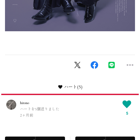
ハート
(5)
hirono
ハートを5個送りました
5
2ヶ月前