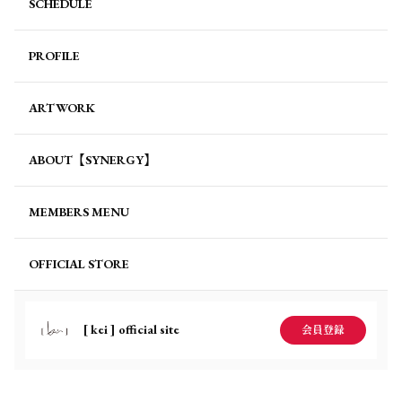
SCHEDULE
PROFILE
ARTWORK
ABOUT【SYNERGY】
MEMBERS MENU
OFFICIAL STORE
[ kei ] official site
会員登録