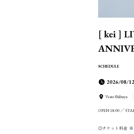
[ kei ] 
ANNIV
SCHEDULE
2026/08/1
Veats Shibuya
OPEN 18:00 ／ STAR
◎チケット料金 