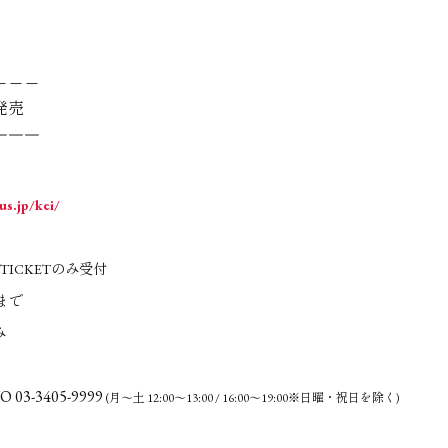
＿＿＿
発売
￣￣￣
us.jp/kei/
R TICKETのみ受付
まで
み
O 03-3405-9999
(月～土 12:00～13:00 / 16:00～19:00※日曜・祝日を除く)