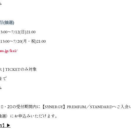
み
行(抽選)
00～7/12(日)21:00
3:00～7/20(月・祝)21:00
us.jp/kei/
R ] TICKETのみ対象
まで
み
⃣・2⃣の受付期間内に【SYNERGY】PREMIUM／STANDARDへご
抽選）にお申込みいただけます。
GY】▶