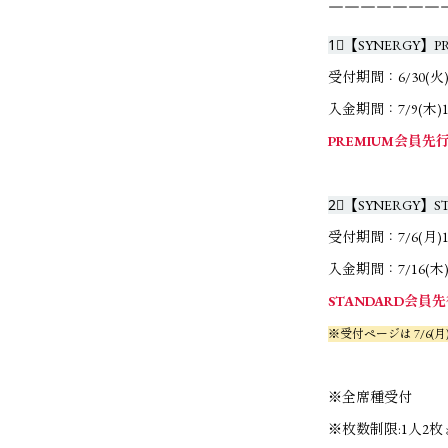
￣￣￣￣￣￣￣
1⃣【SYNERGY】
受付期間：6/30(火)21
入金期間：7/9(木)13:
PREMIUM会員
2⃣【SYNERGY】
受付期間：7/6(月)13:
入金期間：7/16(木)1
STANDARD会
※受付ページは 7/6(月
※全席種受付
※枚数制限:1人2枚