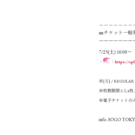
＿＿＿＿＿＿＿
🎫チケット一般
￣￣￣￣￣￣￣
7/25(土) 10:00～
・
：
https://epl
※[Ｓ] / REGULA
※枚数制限:1人4枚
※電子チケットの
info. SOGO TOKY