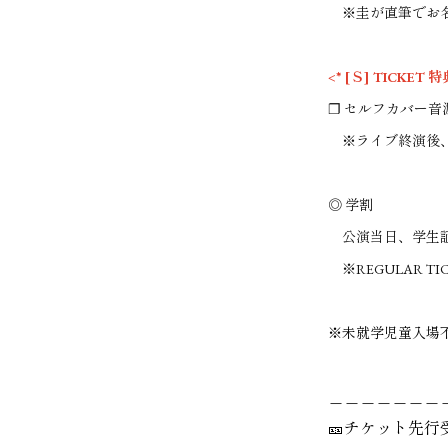
※圭が直筆でお名
<* [Ｓ] TICKET 特典 
❐ セルフカバー音
※ライブ終演後、[ 
◎ 学割
公演当日、学生証
※REGULAR TI
※未就学児童入場
＿＿＿＿＿＿＿
🎫チケット先行