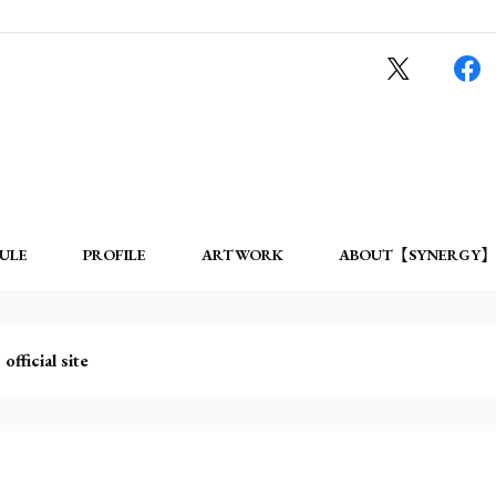
ULE
PROFILE
ARTWORK
ABOUT【SYNERGY】
 official site