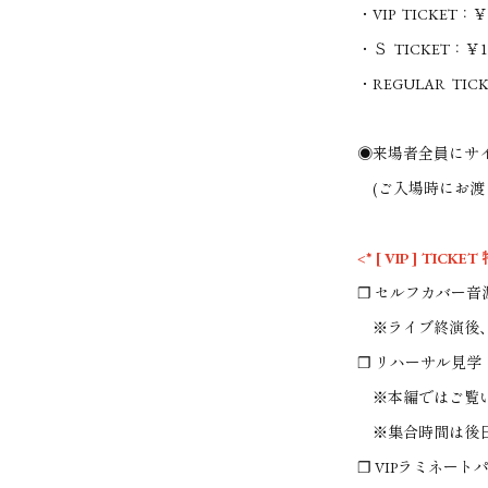
・VIP TICKET：￥
・Ｓ TICKET：￥15
・REGULAR TICK
◉来場者全員にサ
(ご入場時にお渡
<* [ VIP ] TICKET 
❐ セルフカバー音
※ライブ終演後、[ 
❐ リハーサル見学
※本編ではご覧い
※集合時間は後日
❐ VIPラミネート