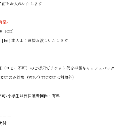
前をお入れいたします
🎖️>
源（CD）
kei ] 本人より直接お渡しいたします
（コピー不可）のご提示でチケット代を半額キャッシュバック
CKETのみ対象（VIP／S TICKETは対象外）
不可/小学生は要保護者同伴・有料
＿＿＿
受付