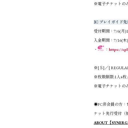
※電子チケットの
3⃣ プレイガイド先
受付期間：7/6(月)13:
入金期間：7/16(木)1
・
：
https://epl
※[Ｓ]／[ REGULA
※枚数制限:1人4枚
※電子チケットの
◉FC非会員の方：1
ケット先行受付（
ABOUT【SYNER